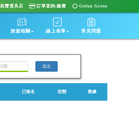
高豐雪具店
訂單查詢/繳費
Gofun Green
旅遊相關
線上表單
常見問題
已報名
狀態
教練