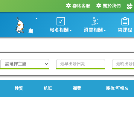
聯絡客服
關於我們
出團表
報名相關
滑雪相關
純課程
性質
航班
團費
團位/可報名