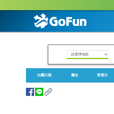
出團日期
團名
滑雪日