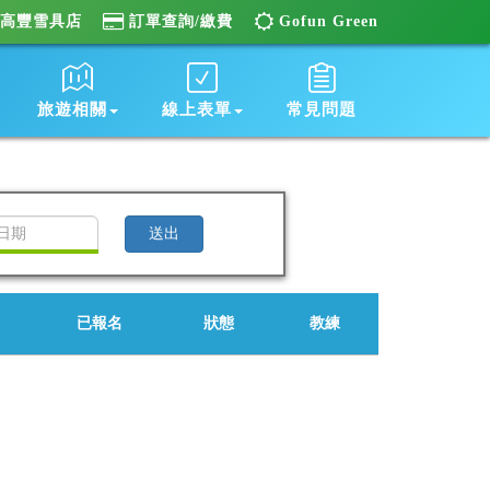
高豐雪具店
訂單查詢/繳費
Gofun Green
旅遊相關
線上表單
常見問題
已報名
狀態
教練