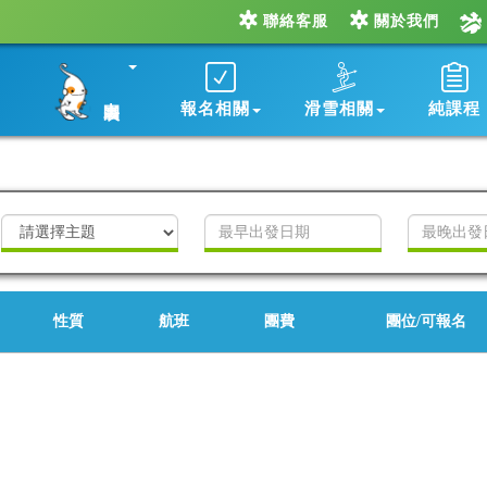
聯絡客服
關於我們
出團表
報名相關
滑雪相關
純課程
性質
航班
團費
團位/可報名