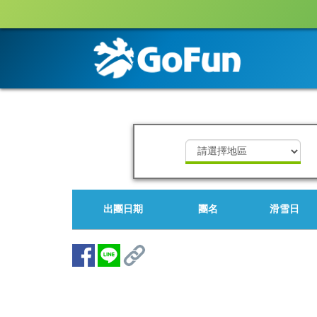
出團日期
團名
滑雪日