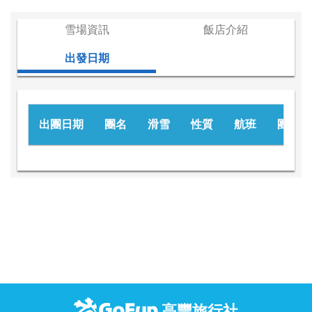
雪場資訊
飯店介紹
出發日期
出團日期
團名
滑雪
性質
航班
團費
高豐旅行社