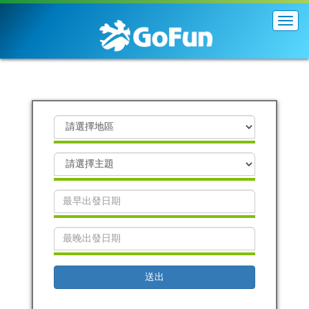
展
開
導
覽
列