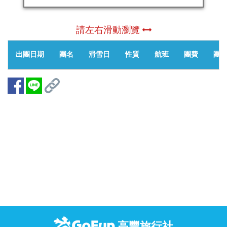
請左右滑動瀏覽
出團日期
團名
滑雪日
性質
航班
團費
團位
高豐旅行社